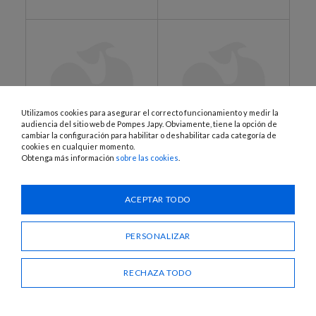
Utilizamos cookies para asegurar el correcto funcionamiento y medir la
audiencia del sitio web de Pompes Japy. Obviamente, tiene la opción de
cambiar la configuración para habilitar o deshabilitar cada categoría de
cookies en cualquier momento.
Obtenga más información
sobre las cookies
.
ZPE1 - ZPE2
ZSE1 - ZSE2
Pistón y válvulas de zamak
Asiento y válvulas de
zamak
ACEPTAR TODO
PERSONALIZAR
RECHAZA TODO