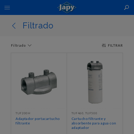
Toggle
Nav
Filtrado
Filtrado
FILTRAR
TUF200H
TUF460, TUF500
Adaptador portacartucho
Cartucho filtrante y
filtrante
absorbente para agua con
adaptador