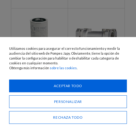
Utilizamos cookies para asegurar el correcto funcionamiento y medir la
audiencia del sitio web de Pompes Japy. Obviamente, tiene la opción de
cambiar la configuración para habilitar o deshabilitar cada categoría de
cookies en cualquier momento.
Obtenga más información
sobre las cookies
.
TUF260HS, TUF300HS
TUF201H
Cartucho filtrante y
Adaptador portacartucho
absorbente para agua
filtrante
ACEPTAR TODO
PERSONALIZAR
RECHAZA TODO