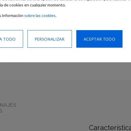
Diésel, anticongelant
ía de cookies en cualquier momento.
 información
sobre las cookies
.
¿Necesita a
PÓNGASE EN CO
A TODO
PERSONALIZAR
ACEPTAR TODO
NOSOTROS
COMPARTIR
NAJES
S
Característic