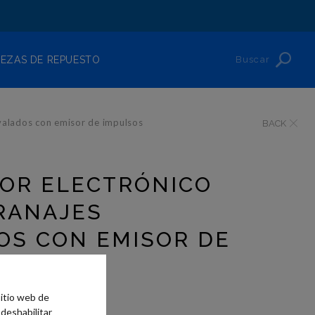
Buscar
IEZAS DE REPUESTO
valados con emisor de impulsos
BACK
OR ELECTRÓNICO
RANAJES
OS CON EMISOR DE
OS
sitio web de
 deshabilitar