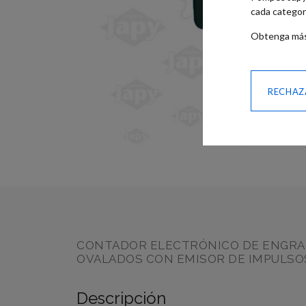
cada categor
Obtenga más
RECHAZ
SKIP TO
THE
BEGINNING
OF THE
IMAGES
GALLERY
CONTADOR ELECTRÓNICO DE ENGRA
OVALADOS CON EMISOR DE IMPULSO
Descripción