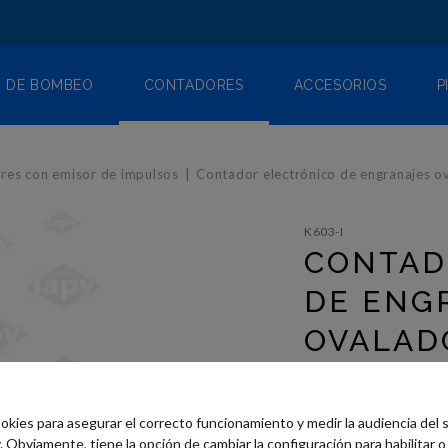
 DE BOMBEO
CONTADORES
ACCESORIOS
P
res con emisor de impulsos
Contador electrónico de engranajes o
K603-I
CONTAD
DE ENG
OVALAD
IMPULS
okies para asegurar el correcto funcionamiento y medir la audiencia del 
USO :
Obviamente, tiene la opción de cambiar la configuración para habilitar o