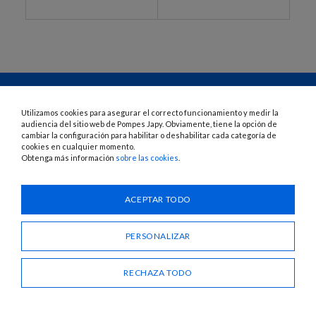
Utilizamos cookies para asegurar el correcto funcionamiento y medir la
audiencia del sitio web de Pompes Japy. Obviamente, tiene la opción de
cambiar la configuración para habilitar o deshabilitar cada categoría de
1120 Avenue OEHMICHEN - CS80015 - FR-25460 ÉTUPES
cookies en cualquier momento.
Tel.: + 33 (0)3 81 96 16 47
Obtenga más información
sobre las cookies
.
info@pompes-japy.com
Facebook
Vimeo
ACEPTAR TODO
Pompes Japy
PERSONALIZAR
Servicio de atención al cliente
RECHAZA TODO
Enlaces útiles